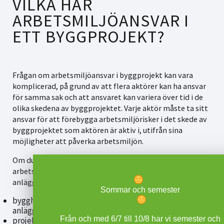
VILKA HAR
ARBETSMILJÖANSVAR I
ETT BYGGPROJEKT?
Frågan om arbetsmiljöansvar i byggprojekt kan vara
komplicerad, på grund av att flera aktörer kan ha ansvar
för samma sak och att ansvaret kan variera över tid i de
olika skedena av byggprojektet. Varje aktör måste ta sitt
ansvar för att förebygga arbetsmiljörisker i det skede av
byggprojektet som aktören är aktiv i, utifrån sina
möjligheter att påverka arbetsmiljön.
Om du har en av följande roller har du ett ansvar för
arbetsmiljöuppgifter vid byggnads- och
anläggningsarbete:
Sommar och semester
byggherren (den som låter utföra ett bygg- eller
anläggningsarbete)
Från och med 6/7 till 10/8 har vi semester och
projektör (arkitekt, konstruktör och andra som