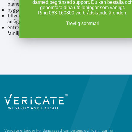
därmed begränsad support. Du kan beställa och
planerar eller projekterar)
genomföra dina utbildningar som vanligt.
byggarbetsmiljösamordnare (Bas-P eller Bas-U)
Ring 063-160800 vid brådskande ärenden.
tillverkare av monteringsfärdiga byggnader eller
anläggningar
Trevlig sommar!
entreprenör (arbetsgivare eller ensam- och
familjeföretagare).
Vericate erbjuder kundanpassad kompetens och lösningar för