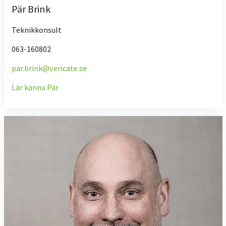
Pär Brink
Teknikkonsult
063-160802
par.brink@vericate.se
Lär känna Pär