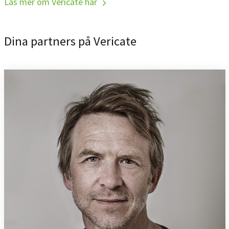
Läs mer om Vericate här
Dina partners på Vericate