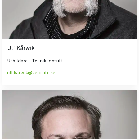
Ulf Kårwik
Utbildare – Teknikkonsult
ulf.karwik@vericate.se