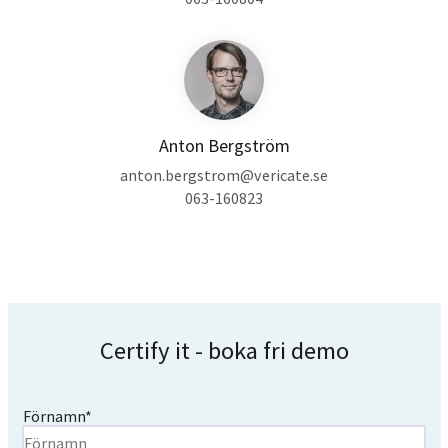
Anton Bergström
anton.bergstrom@vericate.se
063-160823
Certify it - boka fri demo
Förnamn
*