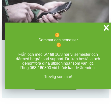
Sommar och semester
Koll på kompetensen. Överallt.
Från och med 6/7 till 10/8 har vi semester och
därmed begränsad support. Du kan beställa och
Med Certify it har du alltid överblick över giltiga
genomföra dina utbildningar som vanligt.
utbildningsintyg och behörigheter.
Ring 063-160800 vid brådskande ärenden.
Trevlig sommar!
LÄS MER OM CERTIFY IT