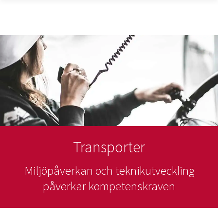
Transporter
Miljöpåverkan och teknikutveckling
påverkar kompetenskraven