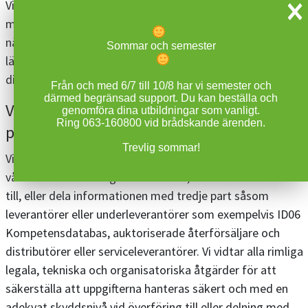
Vi kan komma att behandla dina personuppgifter för att
marknadsföra och informera dig om våra tjänster. Du är
när som helst välkommen att meddela oss att du inte
Sommar och semester
längre vill motta marknadsföring genom att avregistrera
dig från utskicket i aktuellt email.
Från och med 6/7 till 10/8 har vi semester och
därmed begränsad support. Du kan beställa och
Vilka kan komma att få tillgång till dina
genomföra dina utbildningar som vanligt.
Ring 063-160800 vid brådskande ärenden.
personuppgifter?
Trevlig sommar!
Vi kan, för att kunna utföra våra åtaganden gentemot
våra kunder och övriga intressenter, komma att överföra
till, eller dela informationen med tredje part såsom
leverantörer eller underleverantörer som exempelvis ID06
Kompetensdatabas, auktoriserade återförsäljare och
distributörer eller serviceleverantörer. Vi vidtar alla rimliga
legala, tekniska och organisatoriska åtgärder för att
säkerställa att uppgifterna hanteras säkert och med en
adekvat skyddsnivå vid överföring till eller delning med