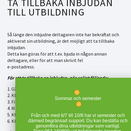
TA TILLBAKA INBJUDAN
TILL UTBILDNING
Så länge den inbjudne deltagaren inte har bekräftat och
aktiverat sin utbildning, är det möjligt att ta tillbaka
inbjudan.
Detta kan göras för att t.ex. bjuda in någon annan
deltagare, eller för att man skrivit fel
e-postadress.
För att ta tillbaka en inbjudan, gör enligt följande:
1. Gå till
Mina beställningar
.
2. Klicka på fliken
Hantera inbjudningar
.
Sommar och semester
3. Filtrera på statusen
Ej bekräftat inbjudan
.
4. Markera de rader du vill ta tillbaka inbjudan för.
5. Klicka på knappen
Hantera valda
.
Från och med 6/7 till 10/8 har vi semester och
6. Klick på knappen
därmed begränsad support. Du kan beställa och
Ta bort deltagare
.
genomföra dina utbildningar som vanligt.