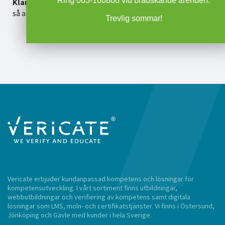
Ring 063-160800 vid brådskande ärenden.
Klart!
Nu har du en/flera lediga platser till utbildningen
så att du kan bjuda in nya deltagare.
Trevlig sommar!
Vericate erbjuder kundanpassad kompetens och lösningar för
kompetensutveckling. I vårt sortiment finns utbildningar,
webbutbildningar och verifiering av kompetens samt digitala
lösningar som LMS, moln- och certifikatstjänster. Vi finns i Östersund,
Jönköping och Gävle med kunder i hela Sverige.