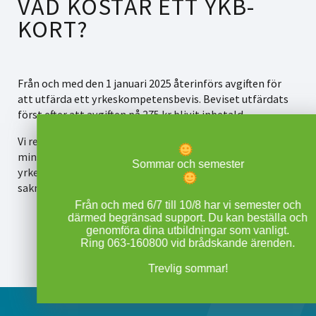
VAD KOSTAR ETT YKB-
KORT?
Från och med den 1 januari 2025 återinförs avgiften för
att utfärda ett yrkeskompetensbevis. Beviset utfärdats
först efter att avgiften på 275 kr blivit inbetald.
Vi rekommenderar att du genomför din fortbildning
minst 30 dagar innan ditt befintliga
Sommar och semester
yrkeskompetensbevis löper ut, för att undvika risken att
sakna ett giltigt bevis.
Från och med 6/7 till 10/8 har vi semester och
därmed begränsad support. Du kan beställa och
genomföra dina utbildningar som vanligt.
Ring 063-160800 vid brådskande ärenden.
Trevlig sommar!