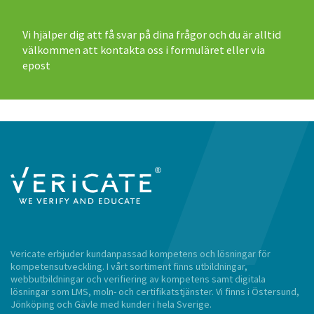
Vi hjälper dig att få svar på dina frågor och du är alltid
välkommen att kontakta oss i formuläret eller via
epost
Vericate erbjuder kundanpassad kompetens och lösningar för
kompetensutveckling. I vårt sortiment finns utbildningar,
webbutbildningar och verifiering av kompetens samt digitala
lösningar som LMS, moln- och certifikatstjänster. Vi finns i Östersund,
Jönköping och Gävle med kunder i hela Sverige.