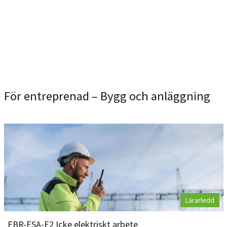
För entreprenad – Bygg och anläggning
Lärarledd
EBR-ESA-E2 Icke elektriskt arbete