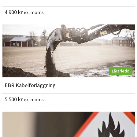
4 900
kr
ex. moms
Lärarledd
EBR Kabelförläggning
5 500
kr
ex. moms