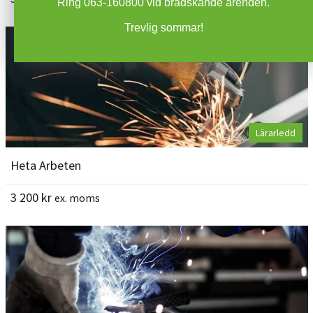
Ring 063-160800 vid brådskande ärenden.
Trevlig sommar!
Lärarledd
Heta Arbeten
3 200
kr
ex. moms