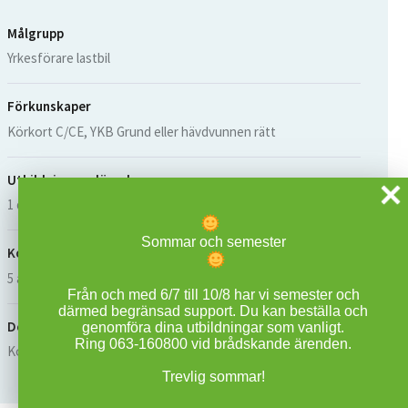
Målgrupp
Yrkesförare lastbil
Förkunskaper
Körkort C/CE, YKB Grund eller hävdvunnen rätt
Utbildningens längd
1 dag
Sommar och semester
Kompetensens giltighetstid
5 år
Från och med 6/7 till 10/8 har vi semester och
därmed begränsad support. Du kan beställa och
Dokumentation
genomföra dina utbildningar som vanligt.
Ring 063-160800 vid brådskande ärenden.
Kompetensbevis för delkurs
Trevlig sommar!