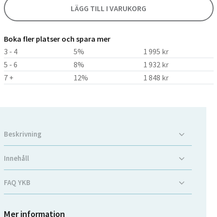
LÄGG TILL I VARUKORG
Boka fler platser och spara mer
3 - 4
5%
1 995
kr
5 - 6
8%
1 932
kr
7 +
12%
1 848
kr
Beskrivning
Innehåll
FAQ YKB
Mer information