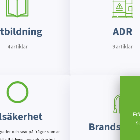
tbildning
ADR
4 artiklar
9 artiklar
lsäkerhet
Från o
Brandsäke
suppo
 guider och svar på frågor som är
till utbildning inom elsäkerhet.