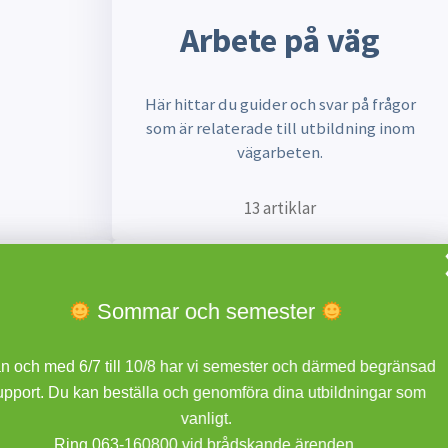
Arbete på väg
Här hittar du guider och svar på frågor
som är relaterade till utbildning inom
vägarbeten.
13 artiklar
Sommar och semester
ch med 6/7 till 10/8 har vi semester och därmed begränsad
rhet
Skoglig miljö
rt. Du kan beställa och genomföra dina utbildningar som
vanligt.
Ring 063-160800 vid brådskande ärenden.