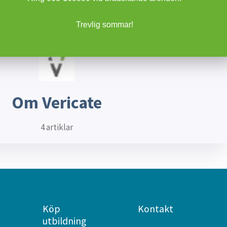
3 artiklar
Trevlig sommar!
Om Vericate
4 artiklar
Köp
Kontakt
utbildning