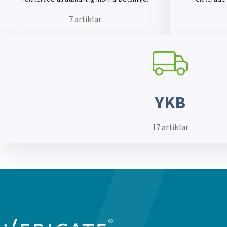
7 artiklar
YKB
17 artiklar