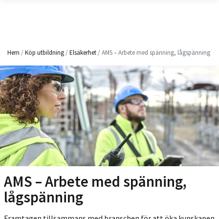
Hem
/
Köp utbildning
/
Elsäkerhet
/ AMS – Arbete med spänning, lågspänning
AMS – Arbete med spänning,
lågspänning
Framtagen tillsammans med branschen för att öka kunskapen