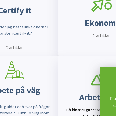
Certify it
Ekonom
er jag bäst funktionerna i
jänsten Certify it?
5 artiklar
2 artiklar
bete på väg
Arbetsmil
Från o
suppo
du guider och svar på frågor
Här hittar du guider och svar på
terade till utbildning inom