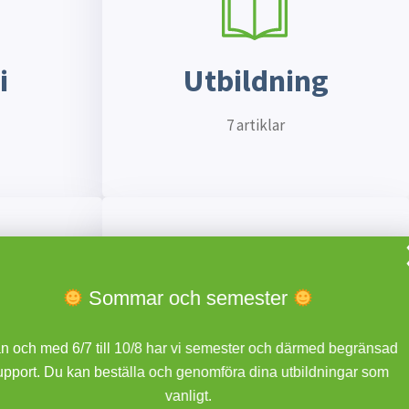
i
Utbildning
7 artiklar
Sommar och semester
jö
Elsäkerhet
ch med 6/7 till 10/8 har vi semester och därmed begränsad
rt. Du kan beställa och genomföra dina utbildningar som
 frågor som är
Här hittar du guider och svar på frågor som är
vanligt.