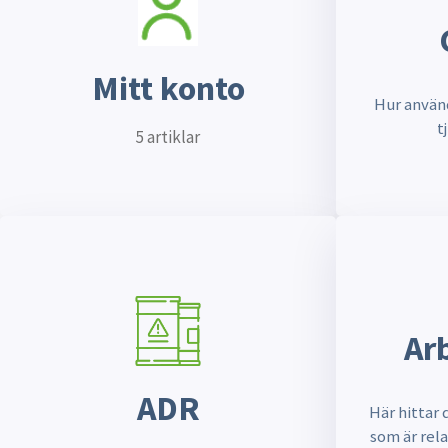
Mitt konto
Hur använd
t
5 artiklar
Ar
ADR
Här hittar 
som är rela