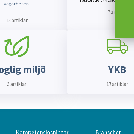
relaterade till utbildning inom
vägarbeten.
7 artiklar
13 artiklar
oglig miljö
YKB
3 artiklar
17 artiklar
Kompetenslösningar
Branscher