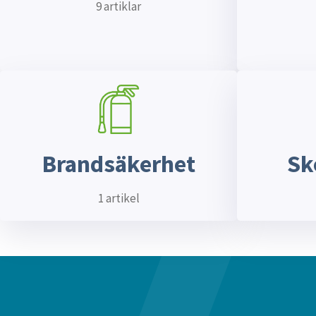
9 artiklar
Brandsäkerhet
Sk
1 artikel