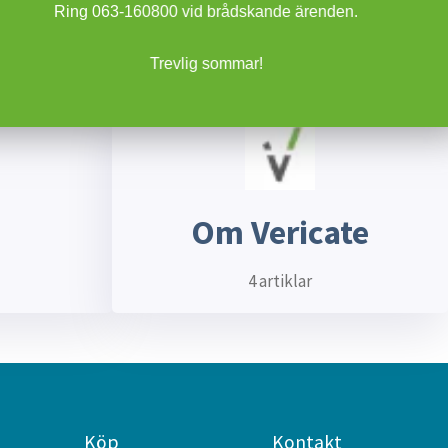
 arbetsmiljö.
relaterade till utbildning inom elsäkerhet.
Ring 063-160800 vid brådskande ärenden.
6 artiklar
Trevlig sommar!
Om Vericate
4 artiklar
Köp
Kontakt